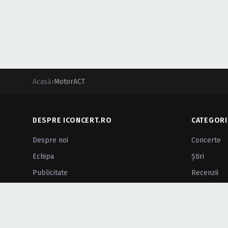
Acasă
›
MotorACT
DESPRE ICONCERT.RO
CATEGORI
Despre noi
Concerte
Echipa
Ştiri
Publicitate
Recenzii
Newsletter
Galerii foto
Blog
Concursuri
Contact
Interviuri