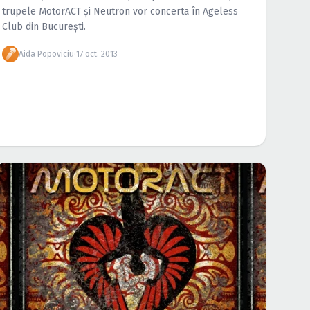
trupele MotorACT şi Neutron vor concerta în Ageless
Club din Bucureşti.
Aida Popoviciu
·
17 oct. 2013