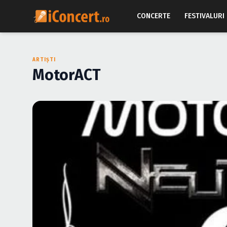
CONCERTE
FESTIVALURI
ARTIȘTI
MotorACT