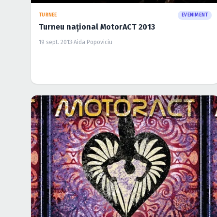
TURNEE
EVENIMENT
Turneu naţional MotorACT 2013
19 sept. 2013
·
Aida Popoviciu