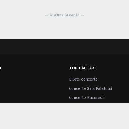
— Ai ajuns la capăt —
I
TOP CĂUTĂRI
Bilete concerte
Concerte Sala Palatului
Concerte Bucuresti
Cazare concerte
Concerte cu intrare liberă
Oferte eMAG