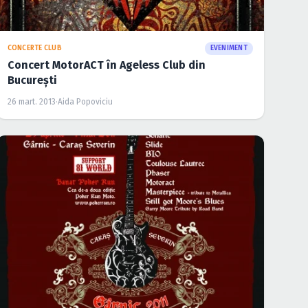
CONCERTE CLUB
EVENIMENT
Concert MotorACT în Ageless Club din
Bucureşti
26 mart. 2013
·
Aida Popoviciu