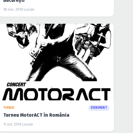
Bucureşti
18 nov. 2010
·
Lucian