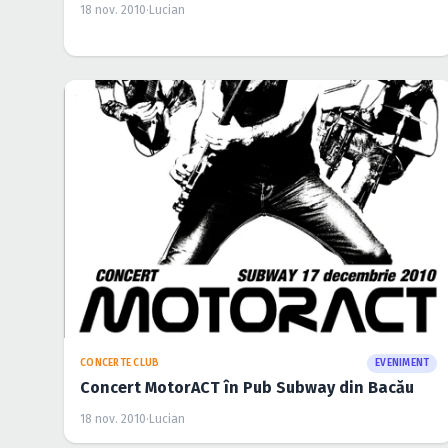
18 nov. 2010
·
Lucian
CONCERTE CLUB
EVENIMENT
Concert MotorACT în Pub Subway din Bacău
18 nov. 2010
·
Lucian