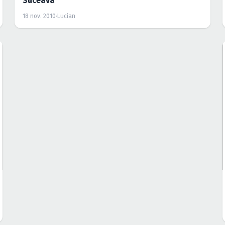
Suceava
18 nov. 2010
·
Lucian
TURNEE
EVENIMENT
Turneu MotorACT în România
11 oct. 2010
·
Lucian