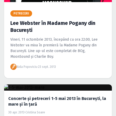
Caută în site...
PETRECERI
Lee Webster în Madame Pogany din
Bucureşti
Vineri, 11 octombrie 2013, începând cu ora 22:00, Lee
Webster va mixa în premieră la Madame Pogany din
Bucureşti. Line up-ul este completat de BOg,
MoonSound şi Charlie Boy.
Aida Popoviciu
·
23 sept. 2013
Concerte şi petreceri 1-5 mai 2013 în Bucureşti, la
mare şi în ţară
30 apr. 2013
·
Cristina Soare