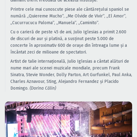
diamant oferit vreodată de această instituţie.
Caută în site...
Printre cele mai cunoscute piese ale cântăreţului spaniol se
numără „Quiereme Mucho”, „Me Olvide de Vivir”, „El Amor”,
„Cucurrucucu Paloma”, „Manuela”, „Caminito”.
Cu o carieră de peste 45 de ani, Julio Iglesias a primit 2.600
de discuri de aur şi platină, a susţinut peste 5.000 de
concerte în aproximativ 600 de oraşe din întreaga lume şi a
încântat zeci de milioane de spectatori.
Artist de talie internaţională, Julio Iglesias a cântat alături de
nume mari ale scenei muzicale mondiale, precum Frank
Sinatra, Stevie Wonder, Dolly Parton, Art Gurfunkel, Paul Anka,
Charles Aznavour, Sting, Alejandro Fernandez şi Placido
Domingo.
(Dorina Călin)