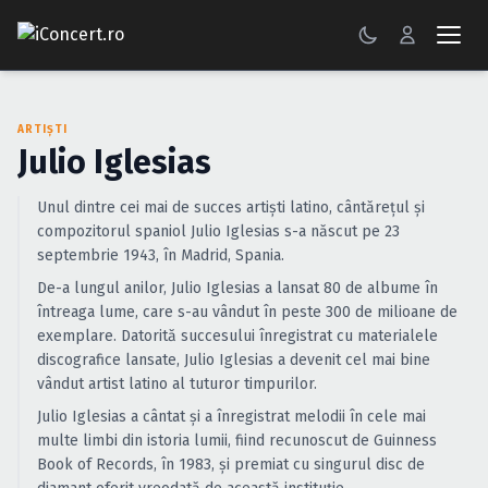
CONCERTE
ARTIȘTI
FESTIVALURI
Julio Iglesias
PETRECERI
Unul dintre cei mai de succes artişti latino, cântăreţul şi
compozitorul spaniol Julio Iglesias s-a născut pe 23
ŞTIRI
septembrie 1943, în Madrid, Spania.
De-a lungul anilor, Julio Iglesias a lansat 80 de albume în
RECENZII
întreaga lume, care s-au vândut în peste 300 de milioane de
exemplare. Datorită succesului înregistrat cu materialele
GALERII FOTO
discografice lansate, Julio Iglesias a devenit cel mai bine
vândut artist latino al tuturor timpurilor.
BILETE
Julio Iglesias a cântat şi a înregistrat melodii în cele mai
multe limbi din istoria lumii, fiind recunoscut de Guinness
Autentificare
Book of Records, în 1983, şi premiat cu singurul disc de