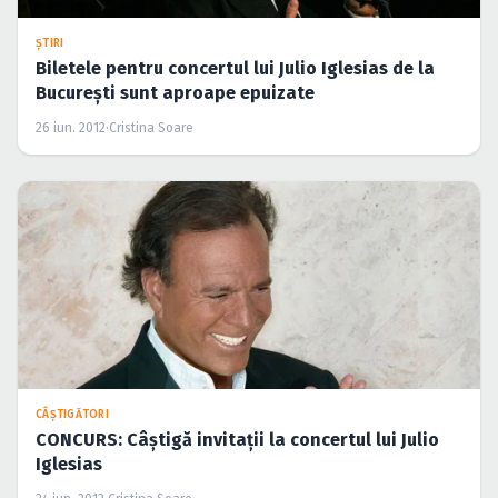
ŞTIRI
Biletele pentru concertul lui Julio Iglesias de la
Bucureşti sunt aproape epuizate
26 iun. 2012
·
Cristina Soare
CÂŞTIGĂTORI
CONCURS: Câştigă invitaţii la concertul lui Julio
Iglesias