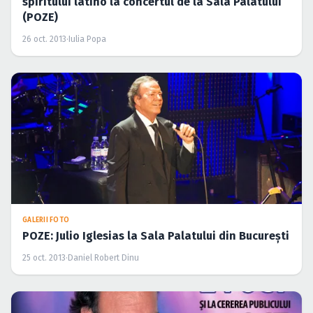
spiritului latino la concertul de la Sala Palatului
(POZE)
26 oct. 2013
·
Iulia Popa
GALERII FOTO
POZE: Julio Iglesias la Sala Palatului din Bucureşti
25 oct. 2013
·
Daniel Robert Dinu