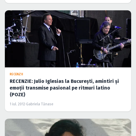
RECENZII
RECENZIE: Julio Iglesias la Bucureşti, amintiri şi
emoţii transmise pasional pe ritmuri latino
(POZE)
1 iul. 2012
·
Gabriela Tănase