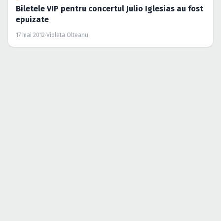
Biletele VIP pentru concertul Julio Iglesias au fost
epuizate
17 mai 2012
·
Violeta Olteanu
ŞTIRI
30% reducere la bilete şi abonamente pentru OST
Fest 2012 şi Julio Iglesias de Ziua Bărbatului
4 mai 2012
·
Cristina Soare