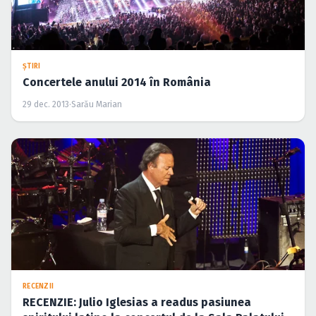
ŞTIRI
Concertele anului 2014 în România
29 dec. 2013
·
Sarău Marian
RECENZII
RECENZIE: Julio Iglesias a readus pasiunea