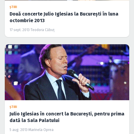
ŞTIRI
Două concerte Julio Iglesias la Bucureşti în luna
octombrie 2013
17 sept. 2013
·
Teodora Căbuţ
ŞTIRI
Julio Iglesias în concert la Bucureşti, pentru prima
dată la Sala Palatului
5 aug. 2013
·
Marinela Oprea