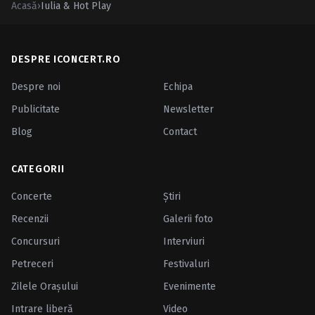
Acasă
›
Iulia & Hot Play
DESPRE ICONCERT.RO
Despre noi
Echipa
Publicitate
Newsletter
Blog
Contact
CATEGORII
Concerte
Ştiri
Recenzii
Galerii foto
Concursuri
Interviuri
Petreceri
Festivaluri
Zilele Oraşului
Evenimente
Intrare liberă
Video