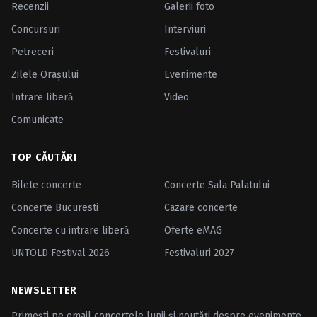
Recenzii
Galerii foto
Concursuri
Interviuri
Petreceri
Festivaluri
Zilele Oraşului
Evenimente
Intrare liberă
Video
Comunicate
TOP CĂUTĂRI
Bilete concerte
Concerte Sala Palatului
Concerte Bucuresti
Cazare concerte
Concerte cu intrare liberă
Oferte eMAG
UNTOLD Festival 2026
Festivaluri 2027
NEWSLETTER
Primești pe email concertele lunii și noutăți despre evenimente.