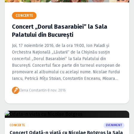
Caută în site...
CONCERTE
Concert „Dorul Basarabiei” la Sala
Palatului din Bucureşti
Joi, 17 noiembrie 2016, de la ora 19:00, Ion Paladi şi
Orchestra Naţională „Lăutarii” de la Chişinău susţin
concertul „Dorul Basarabiei” la Sala Palatului din
Bucureşti. Concertul face parte din turneul european de
promovare al albumului cu acelaşi nume. Nicolae Furdui
Iancu, Petrică Mîţu Stoian, Constantin Enceanu, Mioara
Velicu se numără printre invitaţii speciali care vor […]
Elena Constantin
·
8 nov. 2016
CONCERTE
EVENIMENT
Concert Odată-n viaţă cu Nicolae Botgros la Sala