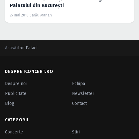
Palatului din Bucureşti
27 mai 2013
·
Sarău Marian
Acasă
›
Ion Paladi
DESPRE ICONCERT.RO
Despre noi
Echipa
Publicitate
Newsletter
Blog
Contact
CATEGORII
Concerte
Ştiri