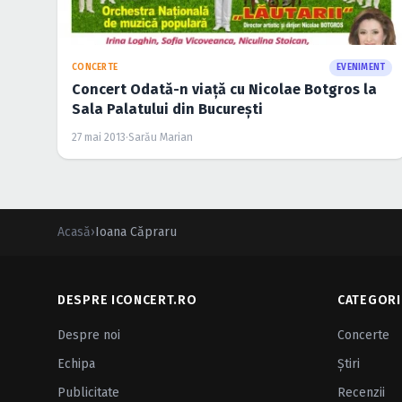
CONCERTE
EVENIMENT
Concert Odată-n viaţă cu Nicolae Botgros la
Sala Palatului din Bucureşti
27 mai 2013
·
Sarău Marian
Acasă
›
Ioana Căpraru
DESPRE ICONCERT.RO
CATEGORI
Despre noi
Concerte
Echipa
Ştiri
Publicitate
Recenzii