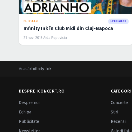
PETRECERI
EVENIMENT
Infinity Ink în Club Midi din Cluj-Napoca
21 nov. 2013
·
Aida Popoviciu
Acasă
›
Infinity Ink
DESPRE ICONCERT.RO
CATEGORI
Despre noi
Concerte
Echipa
Ştiri
Publicitate
Recenzii
Newsletter
Galerii foto