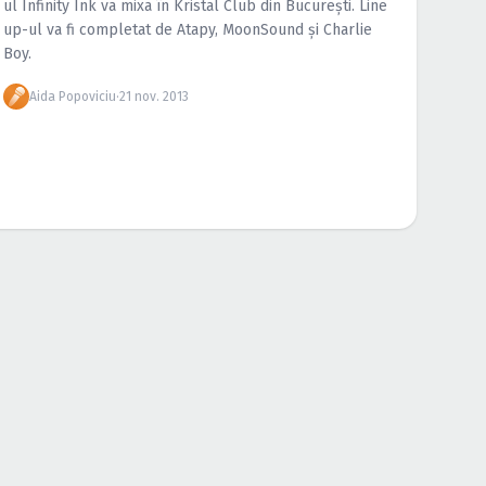
ul Infinity Ink va mixa în Kristal Club din Bucureşti. Line
up-ul va fi completat de Atapy, MoonSound şi Charlie
Boy.
Aida Popoviciu
·
21 nov. 2013