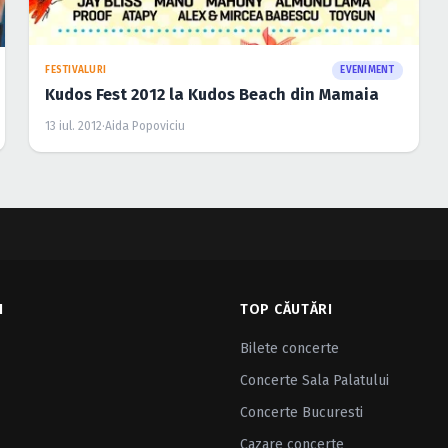
FESTIVALURI
EVENIMENT
Kudos Fest 2012 la Kudos Beach din Mamaia
13 iul. 2012
·
Aida Popoviciu
I
TOP CĂUTĂRI
Bilete concerte
Concerte Sala Palatului
Concerte Bucuresti
Cazare concerte