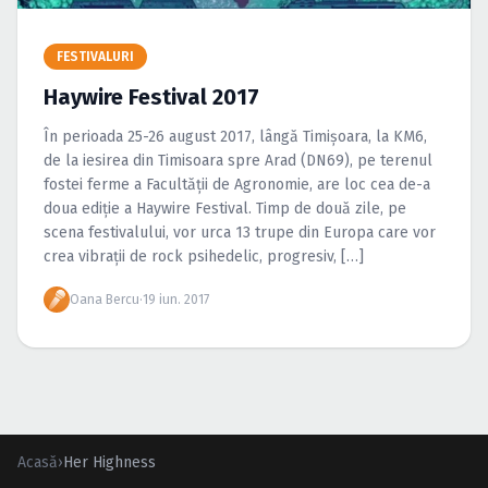
Caută în site...
FESTIVALURI
Haywire Festival 2017
În perioada 25-26 august 2017, lângă Timişoara, la KM6,
de la iesirea din Timisoara spre Arad (DN69), pe terenul
fostei ferme a Facultăţii de Agronomie, are loc cea de-a
doua ediţie a Haywire Festival. Timp de două zile, pe
scena festivalului, vor urca 13 trupe din Europa care vor
crea vibraţii de rock psihedelic, progresiv, […]
Oana Bercu
·
19 iun. 2017
Acasă
›
Her Highness