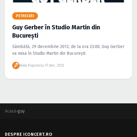
Caută în site...
PETRECERI
Guy Gerber în Studio Martin din
Bucureşti
Sâmbătă, 29 decembrie 2012, de la ora 23:00, Guy Gerber
va mixa în Studio Martin din Bucureşti.
Aida Popoviciu
·
17 dec. 2012
Acasă
›
guy
DESPRE ICONCERT.RO