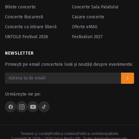
Bilete concerte
Concerte Sala Palatului
Concerte Bucuresti
Cazare concerte
Concerte cu intrare liberă
Oferte eMAG
UNTOLD Festival 2026
Festivaluri 2027
NEWSLETTER
Primești pe email concertele lunii și noutăți despre evenimente.
Urmărește-ne pe:
Termeni şi condiţii
Politica cookies
Politica confidenţialitate
Copyright © 2009 – 2026 Voice Media SRL. Toate drepturile rezervate.