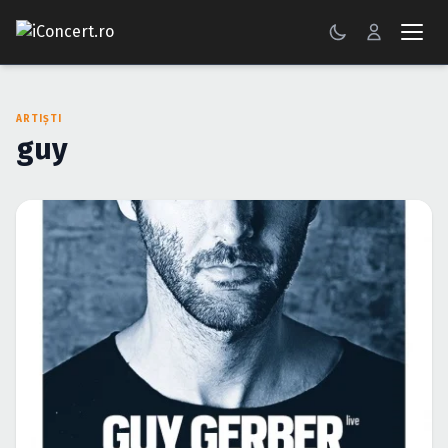
CONCERTE
ARTIȘTI
FESTIVALURI
guy
PETRECERI
ŞTIRI
RECENZII
GALERII FOTO
BILETE
Autentificare