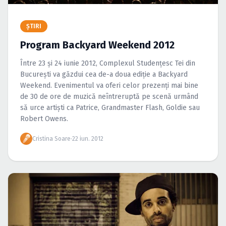
Caută în site...
ŞTIRI
Program Backyard Weekend 2012
Între 23 şi 24 iunie 2012, Complexul Studenţesc Tei din
Bucureşti va găzdui cea de-a doua ediţie a Backyard
Weekend. Evenimentul va oferi celor prezenţi mai bine
de 30 de ore de muzică neîntreruptă pe scenă urmând
să urce artişti ca Patrice, Grandmaster Flash, Goldie sau
Robert Owens.
Cristina Soare
·
22 iun. 2012