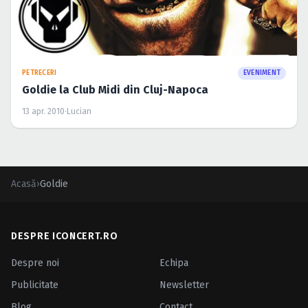
PETRECERI
EVENIMENT
Goldie la Club Midi din Cluj-Napoca
13 apr. 2010
·
Lucian
Acasă
›
Goldie
DESPRE ICONCERT.RO
Despre noi
Echipa
Publicitate
Newsletter
Blog
Contact