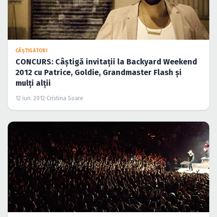
CÂŞTIGĂTORI
CONCURS: Câştigă invitaţii la Backyard Weekend
2012 cu Patrice, Goldie, Grandmaster Flash şi
mulţi alţii
12 iun. 2012
·
Cristina Soare