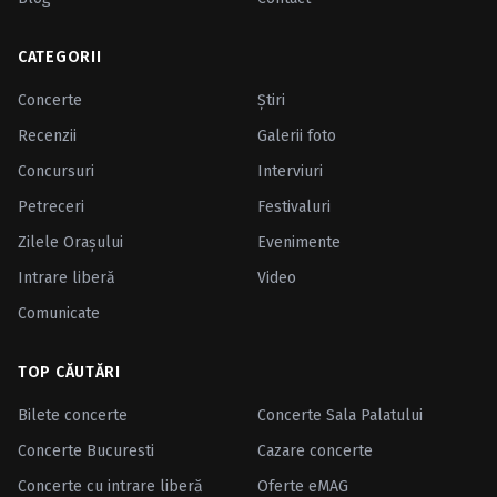
CATEGORII
Concerte
Ştiri
Recenzii
Galerii foto
Concursuri
Interviuri
Petreceri
Festivaluri
Zilele Oraşului
Evenimente
Intrare liberă
Video
Comunicate
TOP CĂUTĂRI
Bilete concerte
Concerte Sala Palatului
Concerte Bucuresti
Cazare concerte
Concerte cu intrare liberă
Oferte eMAG