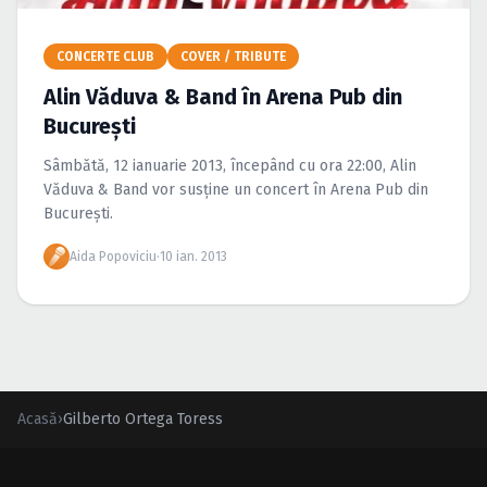
Caută în site...
CONCERTE CLUB
COVER / TRIBUTE
Alin Văduva & Band în Arena Pub din
Bucureşti
Sâmbătă, 12 ianuarie 2013, începând cu ora 22:00, Alin
Văduva & Band vor susţine un concert în Arena Pub din
Bucureşti.
Aida Popoviciu
·
10 ian. 2013
Acasă
›
Gilberto Ortega Toress