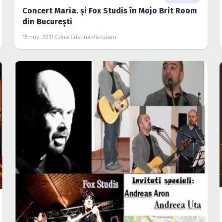
Concert Maria. şi Fox Studis în Mojo Brit Room
din Bucureşti
15 nov. 2011
·
Crina Cristina Păcuraru