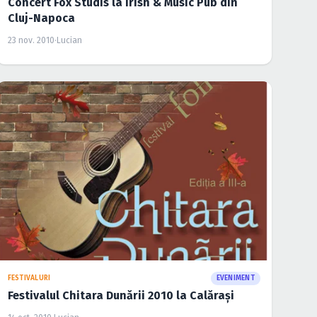
Concert Fox Studis la Irish & Music Pub din
Cluj-Napoca
23 nov. 2010
·
Lucian
CONCERTE CLUB
EVENIMENT
Pariu pe Prietenie la Club Mojo-Brit Room din
Bucureşti
15 sept. 2010
·
Lucian