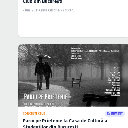
Club din Bucureşti
7 iun. 2011
·
Crina Cristina Păcuraru
CONCERTE CLUB
EVENIMENT
Pariu pe Prietenie la Casa de Cultură a
Studenţilor din Bucureşti