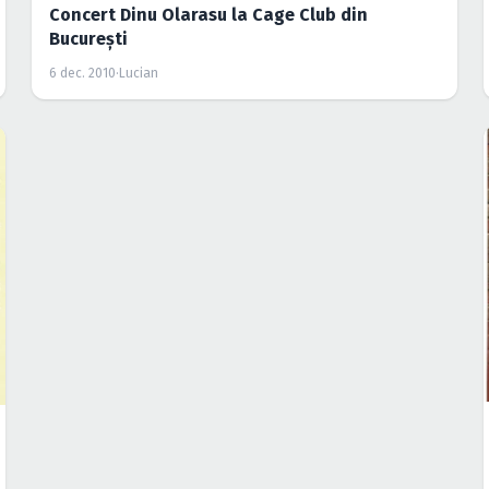
Concert Dinu Olarasu la Cage Club din
Bucureşti
6 dec. 2010
·
Lucian
FESTIVALURI
EVENIMENT
Festivalul Chitara Dunării 2010 la Calăraşi