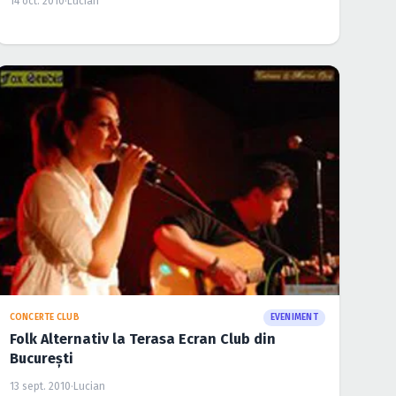
CONCERTE CLUB
EVENIMENT
Concert Puiu Creţu & Marius Matache la
Centrul Cultural Ionel Perlea din Slobozia
14 apr. 2010
·
Lucian