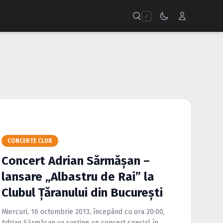
/
CONCERTE CLUB
Concert Adrian Sărmăşan –
lansare „Albastru de Rai” la
Clubul Ţăranului din Bucureşti
Miercuri, 16 octombrie 2013, începând cu ora 20:00,
Adrian Sărmăşan va susţine un concert special în