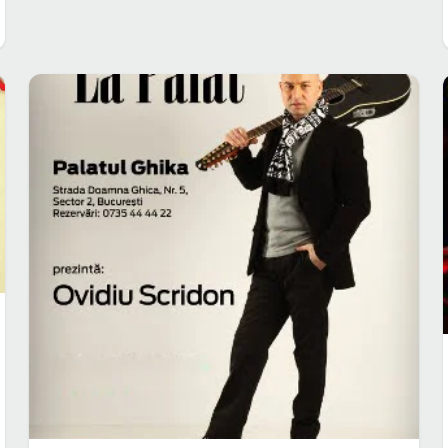
14 oct. 2010
·
Lucian
CONCERTE CLUB
EVENIMENT
Folk Alternativ la Terasa Ecran Club din
Bucureşti
13 sept. 2010
·
Lucian