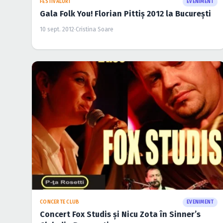
FESTIVALURI
EVENIMENT
Gala Folk You! Florian Pittiş 2012 la Bucureşti
10 sept. 2012
·
Cristina Soare
CONCERTE CLUB
EVENIMENT
Concert Fox Studis şi Nicu Zota în Sinner’s