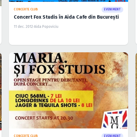
CONCERTE CLUB
EVENIMENT
Concert Fox Studis în Aida Cafe din Bucureşti
11 dec. 2012
·
Aida Popoviciu
CONCERTE CLUB
EVENIMENT