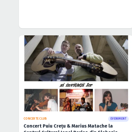
CONCERTE CLUB
EVENIMENT
Concerte Folk la Palatul Ghika din Bucureşti
14 sept. 2010
·
Lucian
CONCERTE CLUB
EVENIMENT
Pariu pe Prietenie în Club Mojo-Brit Room din
Bucureşti