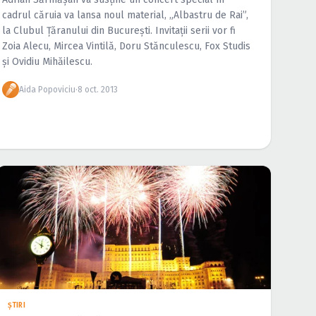
cadrul căruia va lansa noul material, „Albastru de Rai”,
la Clubul Ţăranului din Bucureşti. Invitaţii serii vor fi
Zoia Alecu, Mircea Vintilă, Doru Stănculescu, Fox Studis
şi Ovidiu Mihăilescu.
Aida Popoviciu
·
8 oct. 2013
ŞTIRI