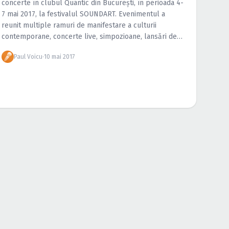
concerte în clubul Quantic din Bucureşti, în perioada 4-
7 mai 2017, la festivalul SOUNDART. Evenimentul a
reunit multiple ramuri de manifestare a culturii
contemporane, concerte live, simpozioane, lansări de
carte, vernisaje şi workshop-uri. Urmăreşte galeria foto
Paul Voicu
·
10 mai 2017
de la concertele din cadrul SOUNDART Festival 2017 de
[…]