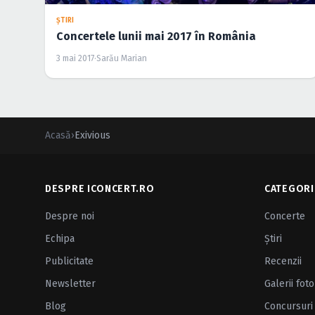
ŞTIRI
Concertele lunii mai 2017 în România
3 mai 2017
·
Sarău Marian
Acasă
›
Exivious
DESPRE ICONCERT.RO
CATEGORI
Despre noi
Concerte
Echipa
Ştiri
Publicitate
Recenzii
Newsletter
Galerii foto
Blog
Concursuri