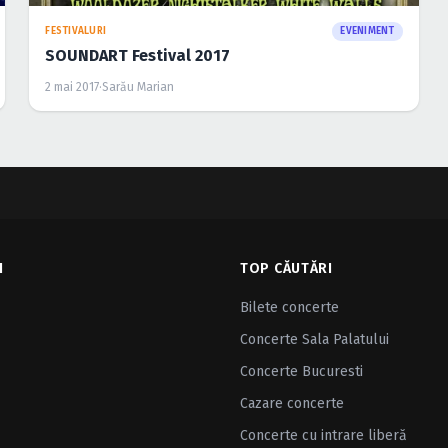
FESTIVALURI
EVENIMENT
SOUNDART Festival 2017
2 mai 2017
·
Sarău Marian
I
TOP CĂUTĂRI
Bilete concerte
Concerte Sala Palatului
Concerte Bucuresti
Cazare concerte
Concerte cu intrare liberă