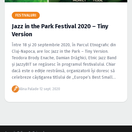
Caută în site...
FESTIVALURI
Jazz in the Park Festival 2020 – Tiny
Version
Între 18 şi 20 septembrie 2020, în Parcul Etnografic din
Cluj-Napoca, are loc Jazz in the Park – Tiny Version.
Teodora Brody Enache, Damian Drăghici, Etnic Jazz Band
și JazzyBIT se regăsesc în programul festivalului. Chiar
dacă este o ediție restrânsă, organizatorii își doresc să
celebreze câștigarea titlului de „Europe’s Best Small
Festival 2019” (Europe […]
Alina Palade
·
12 sept. 2020