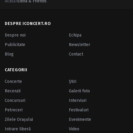
Acasă
›
Edina & Friends
DESPRE ICONCERT.RO
Despre noi
Echipa
Publicitate
Newsletter
Blog
Contact
CATEGORII
Concerte
Ştiri
Recenzii
Galerii foto
Concursuri
Interviuri
Petreceri
Festivaluri
Zilele Oraşului
Evenimente
Intrare liberă
Video