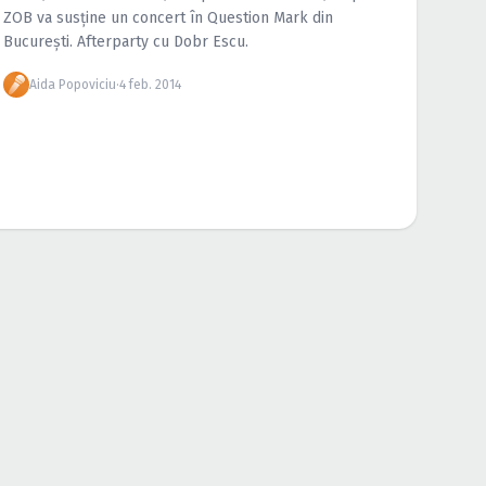
ZOB va susține un concert în Question Mark din
Bucureşti. Afterparty cu Dobr Escu.
Aida Popoviciu
·
4 feb. 2014