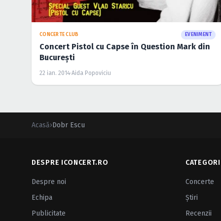
CONCERTE CLUB
EVENIMENT
Concert Pistol cu Capse în Question Mark din
Bucureşti
22 ian. 2014
·
Aida Popoviciu
Acasă
›
Dobr Escu
DESPRE ICONCERT.RO
CATEGORI
Despre noi
Concerte
Echipa
Ştiri
Publicitate
Recenzii