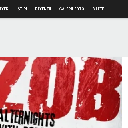
ECERI
ŞTIRI
RECENZII
GALERII FOTO
BILETE