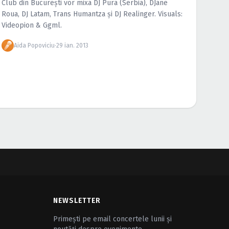
Club din Bucureşti vor mixa DJ Pura (Serbia), DJane
Roua, DJ Latam, Trans Humantza şi DJ Realinger. Visuals:
Videopion & Ggml.
Aida Popoviciu
·
29 ian. 2013
NEWSLETTER
Primești pe email concertele lunii și