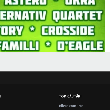
I
TOP CĂUTĂRI
Bilete concerte