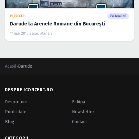
PETRECERI
EVENIMENT
Darude la Arenele Romane din Bucureşti
14 mai 2015
·
Sarău Marian
Acasă
›
Darude
DESPRE ICONCERT.RO
Despre noi
Echipa
Publicitate
Newsletter
Blog
Contact
CATEGORII