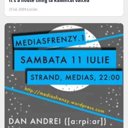
It’s a house thing la Ramnicul Valcea
21 iul. 2009
·
Lucian