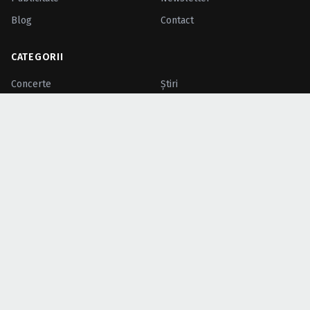
Blog
Contact
CATEGORII
Concerte
Ştiri
Recenzii
Galerii foto
Concursuri
Interviuri
Petreceri
Festivaluri
Zilele Oraşului
Evenimente
Intrare liberă
Video
Comunicate
TOP CĂUTĂRI
Bilete concerte
Concerte Sala Palatului
Concerte Bucuresti
Cazare concerte