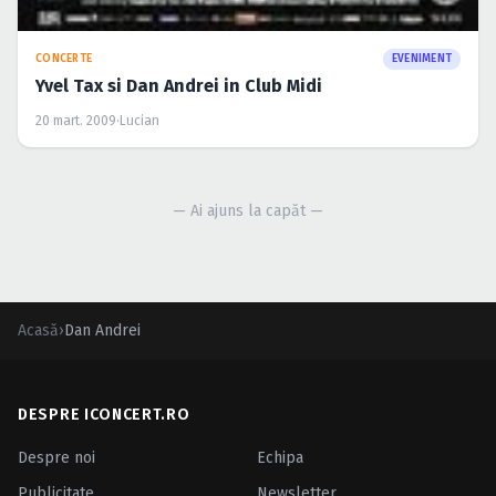
CONCERTE
EVENIMENT
Yvel Tax si Dan Andrei in Club Midi
20 mart. 2009
·
Lucian
— Ai ajuns la capăt —
Acasă
›
Dan Andrei
DESPRE ICONCERT.RO
Despre noi
Echipa
Publicitate
Newsletter