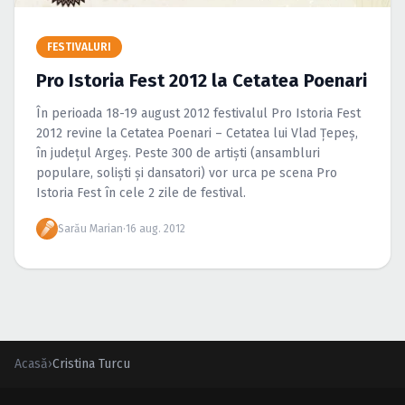
Caută în site...
FESTIVALURI
Pro Istoria Fest 2012 la Cetatea Poenari
În perioada 18-19 august 2012 festivalul Pro Istoria Fest
2012 revine la Cetatea Poenari – Cetatea lui Vlad Ţepeş,
în judeţul Argeş. Peste 300 de artişti (ansambluri
populare, solişti şi dansatori) vor urca pe scena Pro
Istoria Fest în cele 2 zile de festival.
Sarău Marian
·
16 aug. 2012
Acasă
›
Cristina Turcu