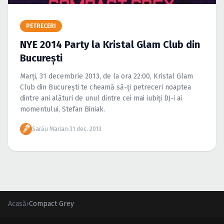
Caută în site...
PETRECERI
NYE 2014 Party la Kristal Glam Club din
Bucureşti
Marţi, 31 decembrie 2013, de la ora 22:00, Kristal Glam
Club din Bucureşti te cheamă să-ţi petreceri noaptea
dintre ani alături de unul dintre cei mai iubiţi DJ-i ai
momentului, Stefan Biniak.
Sarău Marian
·
31 dec. 2013
Acasă
›
Compact Grey