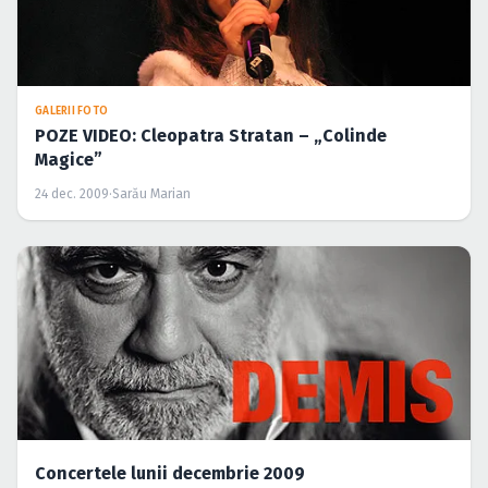
GALERII FOTO
POZE VIDEO: Cleopatra Stratan – „Colinde
Magice”
24 dec. 2009
·
Sarău Marian
Concertele lunii decembrie 2009