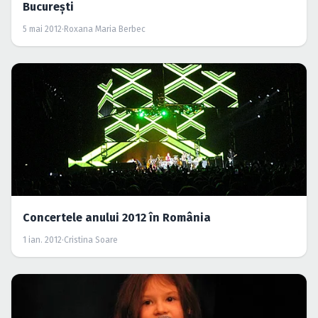
Bucureşti
5 mai 2012
·
Roxana Maria Berbec
Concertele anului 2012 în România
1 ian. 2012
·
Cristina Soare