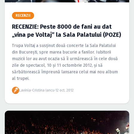
Caută în site...
RECENZII
RECENZIE: Peste 8000 de fani au dat
„vina pe Voltaj” la Sala Palatului (POZE)
Trupa Voltaj a susţinut două concerte la Sala Palatului
din Bucureşti, spre marea bucurie a fanilor. Iubitorii
muzicii lor au avut ocazia să îi urmărească în cele două
zile de spectacol, 10 şi 11 octombrie 2012, şi să
sărbătorească împreună lansarea celui mai nou album
al trupei.
Lavinia-Cristina Iancu
·
12 oct. 2012