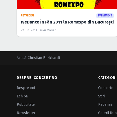
PETRECERI
EVENIMENT
WeDance În Fân 2011 la Romexpo din Bucureşti
22 iun. 2011
·
Sarău Marian
Acasă
›
Christian Burkhardt
DESPRE ICONCERT.RO
CATEGORI
Despre noi
Concerte
Echipa
Ştiri
Publicitate
Recenzii
Newsletter
Galerii foto