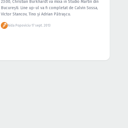
23:00, Christian Burkhardt va mixa în Studio Martin din
Bucureşti. Line up-ul va fi completat de Calvin Sossa,
Victor Stancov, Tino şi Adrian Pătraşcu.
Aida Popoviciu
·
17 sept. 2013