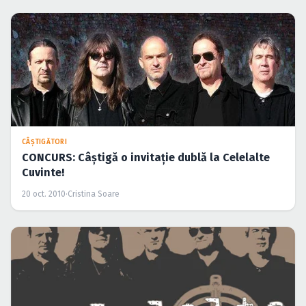
CÂŞTIGĂTORI
CONCURS: Câştigă o invitaţie dublă la Celelalte
Cuvinte!
20 oct. 2010
·
Cristina Soare