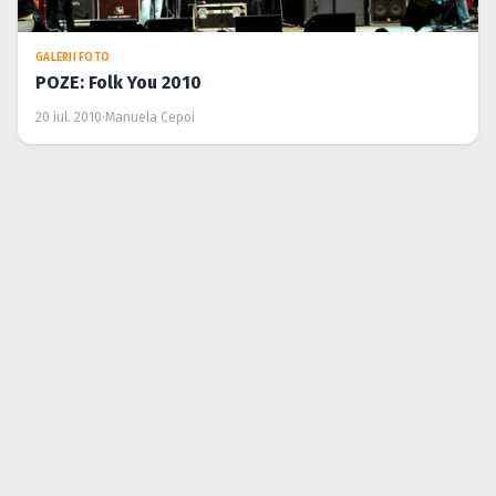
GALERII FOTO
POZE: Folk You 2010
20 iul. 2010
·
Manuela Cepoi
ŞTIRI
Concertele lunii iulie 2010 la mare
2 iul. 2010
·
Cristina Soare