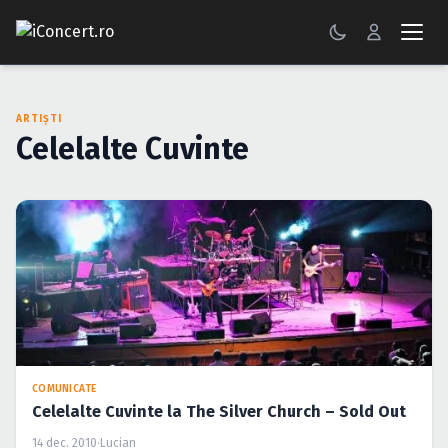
CONCERTE
ARTIȘTI
FESTIVALURI
Celelalte Cuvinte
PETRECERI
ŞTIRI
RECENZII
GALERII FOTO
BILETE
COMUNICATE
Autentificare
Celelalte Cuvinte la The Silver Church – Sold Out
14 dec. 2010
·
Lucian