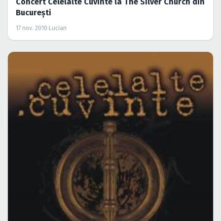
Concert Celelalte Cuvinte la The Silver Church din
Bucureşti
17 nov. 2010
·
Lucian