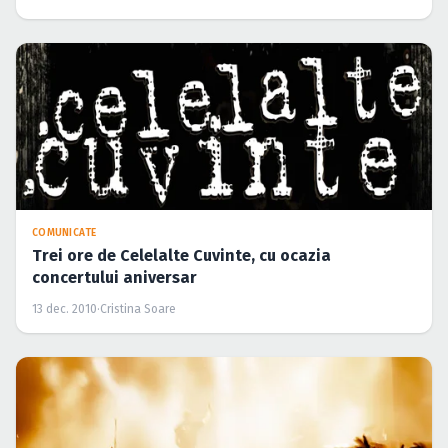
Caută în site...
COMUNICATE
Trei ore de Celelalte Cuvinte, cu ocazia
concertului aniversar
13 dec. 2010
·
Cristina Soare