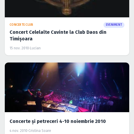
CONCERTE CLUB
EVENIMENT
Concert Celelalte Cuvinte la Club Daos din
Timişoara
15 nov. 2010
·
Lucian
Concerte şi petreceri 4-10 noiembrie 2010
4 nov. 2010
·
Cristina Soare