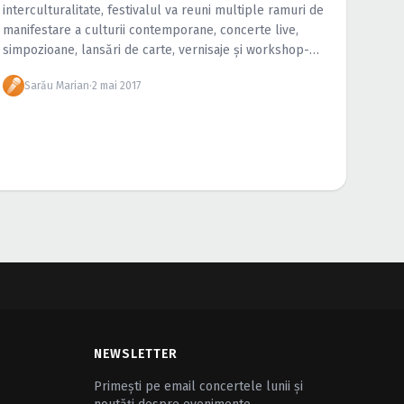
interculturalitate, festivalul va reuni multiple ramuri de
manifestare a culturii contemporane, concerte live,
simpozioane, lansări de carte, vernisaje şi workshop-
uri, scopul central al proiectului fiind crearea unor noi
Sarău Marian
·
2 mai 2017
punţi de transfer între […]
NEWSLETTER
Primești pe email concertele lunii și